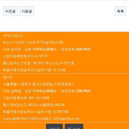
이전글
다음글
목록
[부산사업소]
부산시 사상구 사상로 477번길 6(모라동)
대표:김국진 상호:
가자익스프레스
대표번호:
1644-9424
사업자등록번호:615-12-59776
통신판매신고번호 : 제 2011-부산사상구-0215호
화물자동차운송주선사업허가증: 제 514호
[본사]
서울특별시 중랑구 용마산로94길 9-42(면목동)
대표:김택형 상호:
가자익스프레스
대표번호:
1599-9424
사업자등록번호 :605 -18-13848
통신판매업신고:제2014-서울중랑-0404호
화물자동차운송주선사업허가증: 제70074호
Copyright＠2014 가자익스프레스 All Right Reserved.