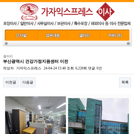
갤러리
부산광역시 건강가정지원센터 이전
작성자
가자익스프레스
24-04-24 15:40
조회
6,228회
댓글
0건
이전글
다음글
목록
본문